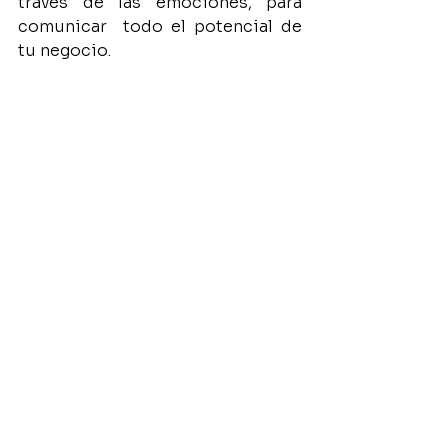
través de las emociones, para 
comunicar  todo el potencial de 
tu negocio.
Pablo Yáñez - Director de Aquilea 
Comunicación
----
En 
Aquilea Comunicación
, 
agencia de comunicación con 
sede en Valladolid, creemos en 
una forma de comunicar centrada 
en las emociones. Apostamos por 
la comunicación emocional como 
herramienta estratégica para 
construir relaciones sólidas entre 
las marcas y sus públicos. 
Contacta con nosotros en 