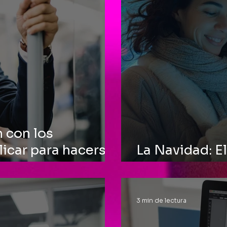
 con los
icar para hacerse
La Navidad: El
emociones. Ac
3 min de lectura