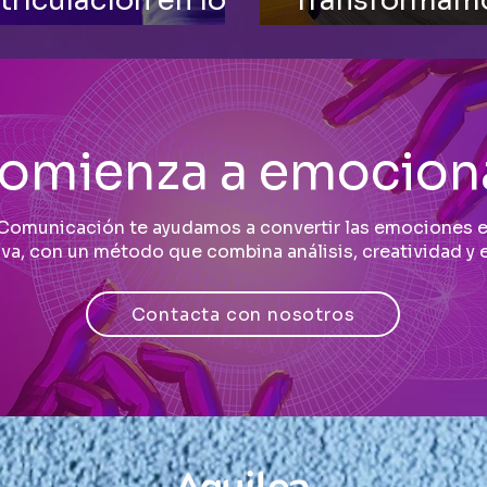
riculación en los
Transformamo
comunicar
omienza a emocion
Comunicación te ayudamos a convertir las emociones e
va, con un método que combina análisis, creatividad y e
Contacta con nosotros