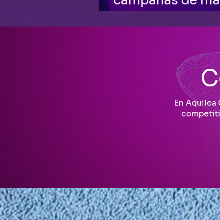
campañas de mat
colegios
C
En Aquilea 
competiti