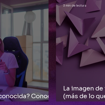
3 min de lectura
La imagen de 
 conocida? Conoce
(más de lo qu
 Emocional
uno