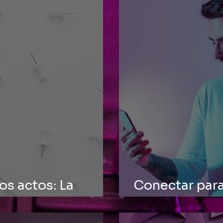
los actos: La
Conectar para
Comunicar pa