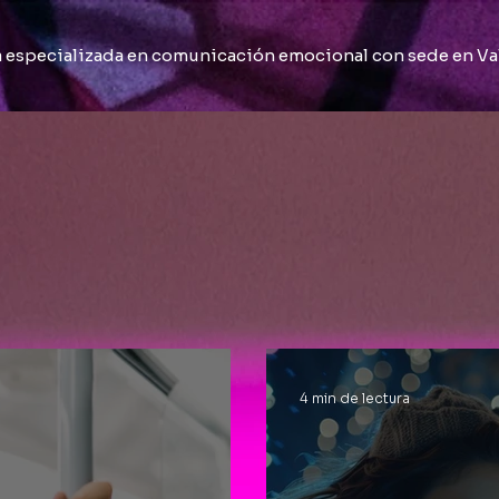
 especializada en comunicación emocional con sede en Va
4 min de lectura