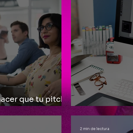
acer que tu pitch
ecible
Una marca pa
2 min de lectura